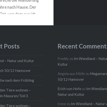
h breche die Wanderung
ahre nach Hause. Der
Ort, von dem aus ich
onalbahnen, ohne
ahnhöfe, zurück
st Wittingen. Ich fühle
perlich prima, das
t Posts
Recent Comment
ich hin und anderen
n komme ich hier
Freddy
zu
Im Wendland – Natu
d – Natur und Kultur
sowieso nicht zu…
Kultur
h 50/12 Hannover
Angela aus Mölln
zu
Megamars
50/12 Hannover
che nach dem Frühling
WEITERLESEN
Erich von Hofe
zu
Im Wendland
den Tiere wohnen –
Natur und Kultur
in Masuren/Teil 3
Irene
zu
Im Wendland – Natur 
den Tiere wohnen –