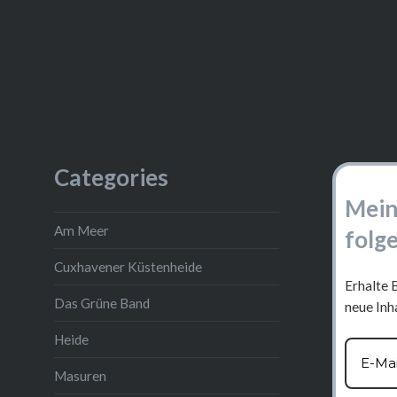
Categories
Mein
Am Meer
folg
Cuxhavener Küstenheide
Erhalte 
Das Grüne Band
neue Inha
Heide
Masuren