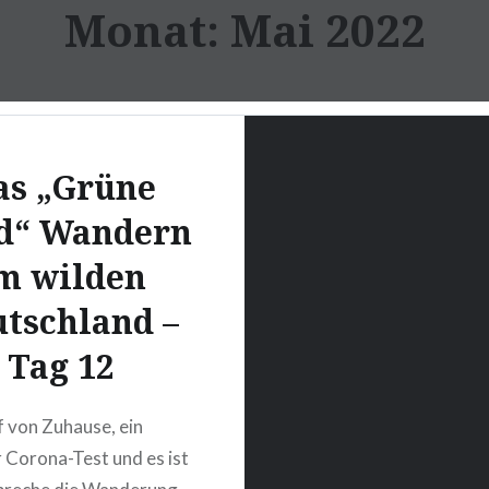
Monat:
Mai 2022
as „Grüne
d“ Wandern
m wilden
tschland –
Tag 12
f von Zuhause, ein
r Corona-Test und es ist