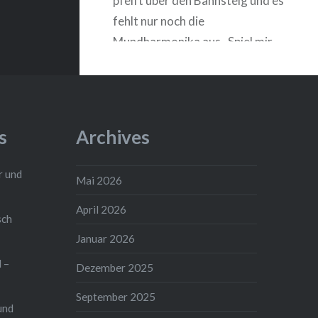
pfeift über den Bahnsteig und es
fehlt nur noch die
Mundharmonika aus „Spiel mir
das Lied vom Tod“ und die Szene
wäre perfekt. Kaum zu glauben,
daß Oebisfelde einmal zu den
wichtigsten Transitbahnhöfen
s
Archives
im Interzonenverkehr der
beiden deutschen Staaten
r und
Mai 2026
gehört hat. Als die einzige,
fußläufig…
April 2026
ch
Januar 2026
WEITERLESEN
 –
Dezember 2025
September 2025
und