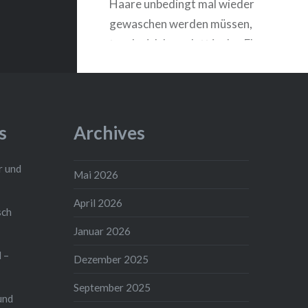
Haare unbedingt mal wieder
gewaschen werden müssen,
tauche ich komplett in den Fluss
ein und schwimme ein Stückchen
gegen die Strömung, die ich
diesem Flüsschen so gar nicht
zugetraut hätte….
s
Archives
r und
Mai 2026
WEITERLESEN
April 2026
ch
Januar 2026
 –
Dezember 2025
September 2025
und