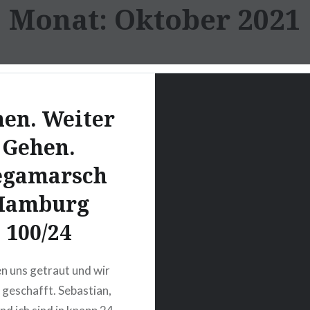
Monat:
Oktober 2021
en. Weiter
Gehen.
gamarsch
Hamburg
100/24
n uns getraut und wir
 geschafft. Sebastian,