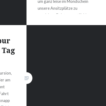
um ganz leise im Mondschein
unsere Ansitzplätze zu
erreichen. Es ist ganz still, bis
auf das Röhren der Hirsche, das
aus mehreren Richtungen zu
vernehmen ist. Morgendunst
pur
wabert über das Feld,…
 Tag
WEITERLESEN
ursion,
der am
nnt
 Fahrt
knapp