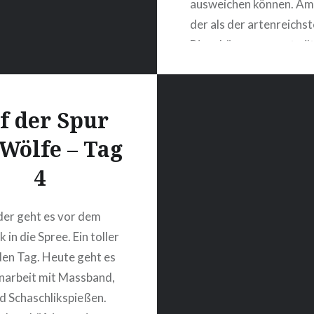
ausweichen können. Am 
der als der artenreichst
Biosphärenreservat gilt,
heute leider so kalt und
dass wir uns frühzeitig 
Rückfahrt entschließen
f der Spur
sich auch die Natur ehe
 Wölfe – Tag
zurückhaltend zeigt….
4
WEITERLESEN
er geht es vor dem
 in die Spree. Ein toller
 den Tag. Heute geht es
einarbeit mit Massband,
nd Schaschlikspießen.