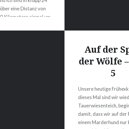
nd ich sind in knapp 24
über eine Distanz von
0 Kilometern einmal um
 herumgewandert.
nigen Megamärschen
Kilometer hatten wir
Auf der S
hl, dass da noch mehr
der Wölfe –
st. Es musste nicht die
e Strecke sein, aber 60
5
er…
Unsere heutige Frühexk
dieses Mal sind wir wie
WEITERLESEN
Tauerwiesenteich, begi
damit, dass wir auf der
einem Marderhund nur 