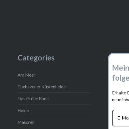
Categories
Mein
Am Meer
folg
Cuxhavener Küstenheide
Erhalte 
Das Grüne Band
neue Inha
Heide
Masuren