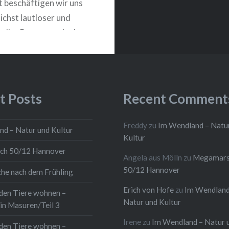
 beschäftigen wir uns
ichst lautloser und
oller Bewegung in der
rfahren etwas über
 der Vögel, die z.B. bei
us der Luft ganz
t Posts
Recent Comment
Freddy
zu
Im Wendland – Natu
d – Natur und Kultur
WEITERLESEN
Kultur
h 50/12 Hannover
Angela aus Mölln
zu
Megamars
50/12 Hannover
che nach dem Frühling
Erich von Hofe
zu
Im Wendland
den Tiere wohnen –
Natur und Kultur
in Masuren/Teil 3
Irene
zu
Im Wendland – Natur 
den Tiere wohnen –