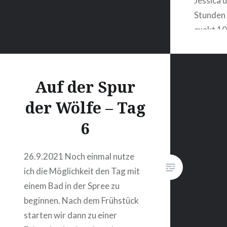
Jessica u
Stunden 
exakt 10
Hamburg
Nach ei
über 50 
Auf der Spur
das Gefü
der Wölfe – Tag
möglich i
komplett
6
Kilomet
26.9.2021 Noch einmal nutze
ich die Möglichkeit den Tag mit
einem Bad in der Spree zu
beginnen. Nach dem Frühstück
starten wir dann zu einer