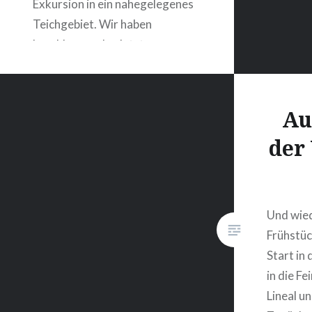
Exkursion in ein nahegelegenes
Teichgebiet. Wir haben
beschlossen den letzten
gemeinsamen Tag ruhig
anzugehen und mit einem
besonderen Essen zu beenden.
Au
An den Teichen können wir eine
der
üppige Vogelwelt bewundern….
WEITERLESEN
Und wied
Frühstück
Start in
in die F
Lineal u