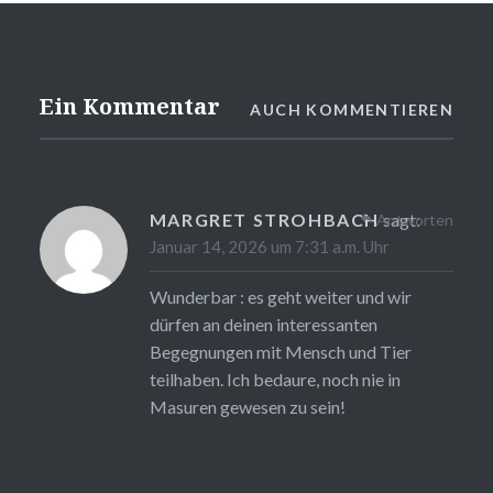
Ein Kommentar
AUCH KOMMENTIEREN
MARGRET STROHBACH
sagt:
Antworten
Januar 14, 2026 um 7:31 a.m. Uhr
Wunderbar : es geht weiter und wir
dürfen an deinen interessanten
Begegnungen mit Mensch und Tier
teilhaben. Ich bedaure, noch nie in
Masuren gewesen zu sein!