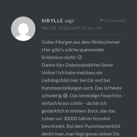
SIBYLLE
sagt:
Antworten
Mai 20, 2026 um 9:14 a.m. Uhr
Guten Morgen aus dem Wohnzimmer
Hier gibt’s solche spannenden
Erlebnisse nicht! 😉
Danke fürs Dabeiseindürfen lieber
Volker! Ich habe meistens ein
Lieblingsbild, hier bei Dir und bei
Kunstausstellungen auch. Das ist heute
schwierig 😅. Das lebendige Feuerfoto –
einfach krass schön – da bin ich
gedanklich in meinem Buch, das das
Leben vor 30000 Jahren fesselnd
beschreibt. Bei dem Pusteblumenbild
denkt man, man liegt genau neben Dir,