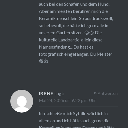
auch bei den Schafen und dem Hund.
Aber am meisten berühren mich die
Keramikmenschlein. So ausdrucksvoll,
so liebevoll, die hätte ich gern alle in
unserem Garten sitzen. 😊🙃 Die
kulturelle Landpartie, allein diese
Namensfindung…Du hast es
fotografisch eingefangen. Du Meister
😅👍
IRENE
sagt:
Antworten
Mai 24, 2026 um 9:22 p.m. Uhr
Ich schließe mich Sybille wörtlich in
allem an und ich hätte auch gerne die
Keramiken in meinem Garten und hätte