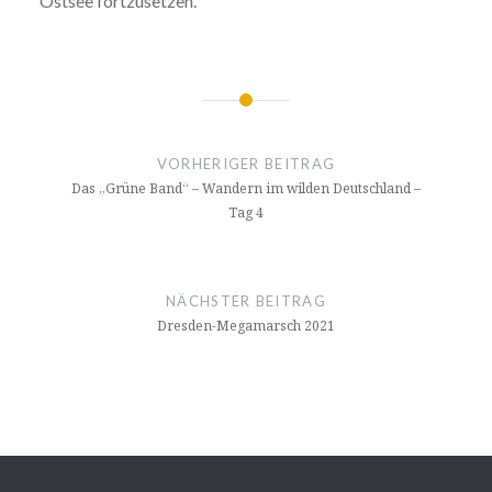
Ostsee fortzusetzen.
Beitragsnavigation
VORHERIGER BEITRAG
Das „Grüne Band“ – Wandern im wilden Deutschland –
Tag 4
NÄCHSTER BEITRAG
Dresden-Megamarsch 2021