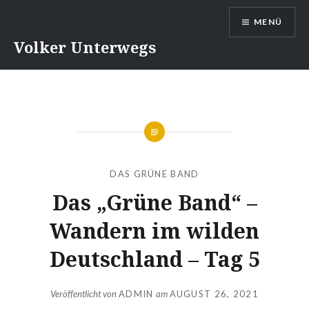
Direkt
MENÜ
zum
Inhalt
Volker Unterwegs
DAS GRÜNE BAND
Das „Grüne Band“ –
Wandern im wilden
Deutschland – Tag 5
Veröffentlicht von
ADMIN
am
AUGUST 26, 2021