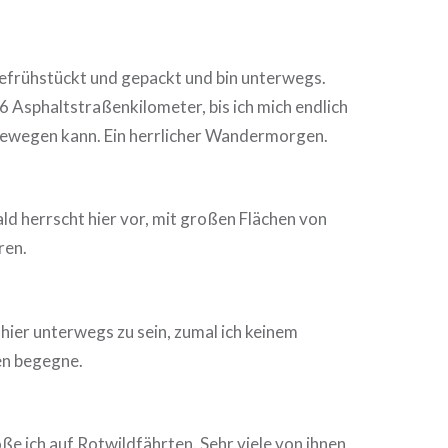
gefrühstückt und gepackt und bin unterwegs.
6 Asphaltstraßenkilometer, bis ich mich endlich
ewegen kann. Ein herrlicher Wandermorgen.
ld herrscht hier vor, mit großen Flächen von
ren.
s hier unterwegs zu sein, zumal ich keinem
n begegne.
e ich auf Rotwildfährten. Sehr viele von ihnen