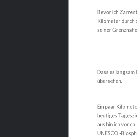
Bevor ich Zarrent
Kilometer durch 
seiner Grenznähe
Dass es langsam F
übersehen.
Ein paar Kilomete
heutiges Tageszie
aus bin ich vor c
UNESCO -Biosphär