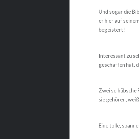
Und sogar die Bib
er hier auf seine
begeistert!
Interessant zu se
geschaffen hat, d
Zwei so hübsche 
sie gehören, weiß
Eine tolle, spann