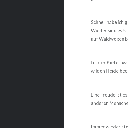
Schnell habe ich 
Wieder sind es 5-
auf Waldwegen b
Lichter Kiefernwa
wilden Heidelbee
Eine Freude ist e
anderen Mensche
Immer wieder stoß