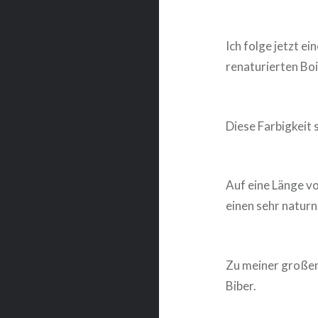
Ich folge jetzt e
renaturierten Bo
Diese Farbigkeit 
Auf eine Länge vo
einen sehr natur
Zu meiner großen
Biber.