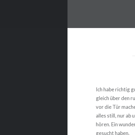
Ich habe richtig 
gleich über den ru
vor die Tür mache
alles still, nur a
hören. Ein wunder
gesucht haben.