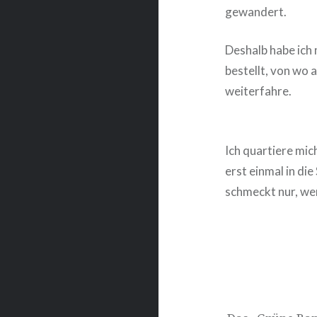
gewandert.
Deshalb habe ich
bestellt, von wo 
weiterfahre.
Ich quartiere mic
erst einmal in di
schmeckt nur, wen
Beitragsnavigat