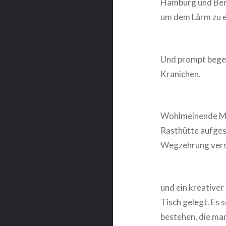
Hamburg und Berlin
um dem Lärm zu 
Und prompt begeg
Kranichen.
Wohlmeinende Men
Rasthütte aufgest
Wegzehrung vers
und ein kreative
Tisch gelegt. Es s
bestehen, die man