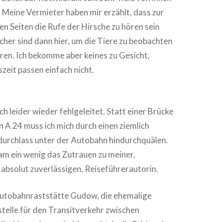
n. Meine Vermieter haben mir erzählt, dass zur
len Seiten die Rufe der Hirsche zu hören sein
ucher sind dann hier, um die Tiere zu beobachten
ren. Ich bekomme aber keines zu Gesicht,
zeit passen einfach nicht.
h leider wieder fehlgeleitet. Statt einer Brücke
 A 24 muss ich mich durch einen ziemlich
urchlass unter der Autobahn hindurchquälen.
sam ein wenig das Zutrauen zu meiner,
absolut zuverlässigen, Reiseführerautorin.
 Autobahnraststätte Gudow, die ehemalige
elle für den Transitverkehr zwischen