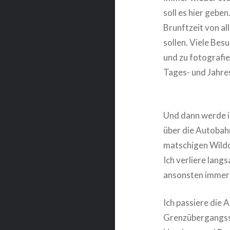
soll es hier gebe
Brunftzeit von al
sollen. Viele Bes
und zu fotografie
Tages- und Jahres
Und dann werde ic
über die Autobahn
matschigen Wildd
Ich verliere lang
ansonsten immer 
Ich passiere die
Grenzübergangsst