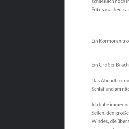
schließlich noch 
Fotos machen ka
Ein Kormoran troc
Ein Großer Brachv
Das Abendbier und
Schlaf und am näc
Ich habe immer n
Seilen, den groß
Windes, die übera