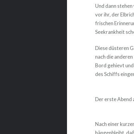
Und dann stehen 
vor ihr, der Elbr
frischen Erinneru
Seekrankheit sch
Diese düsteren G
nach die anderen
Bord gehievt und 
des Schiffs eing
Der erste Abend 
Nach einer kurzen
hängenbleibt, daß