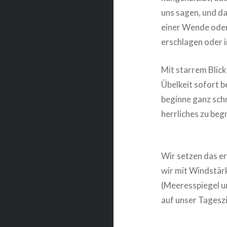
uns sagen, und da
einer Wende ode
erschlagen oder i
Mit starrem Blick
Übelkeit sofort b
beginne ganz schn
herrliches zu beg
Wir setzen das ers
wir mit Windstärk
(Meeresspiegel u
auf unser Tageszie