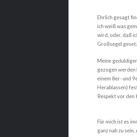
Ehrlich gesagt fin
ich weiß was gem
wird, oder, daß 
Großsegel gesetz
Meine geduldigen
gezogen werden ka
einem 8er- und 9e
Herablassen) fes
Respekt vor den K
Für mich ist es 
ganz nah zu sein.