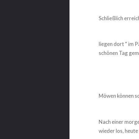
Schließlich errei
liegen dort “ im 
schönen Tag gemü
Möwen können so 
Nach einer morge
wieder los, heute