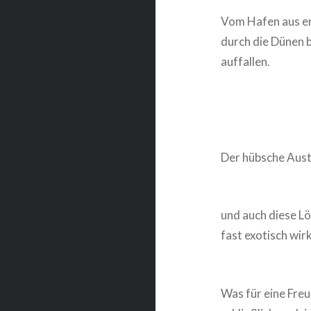
Vom Hafen aus er
durch die Dünen b
auffallen.
Der hübsche Aust
und auch diese Lö
fast exotisch wir
Was für eine Freu