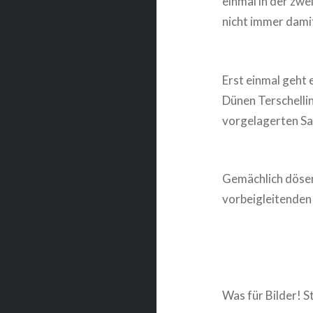
einmal in der zwe
nicht immer damit
Erst einmal geht 
Dünen Terschelli
vorgelagerten S
Gemächlich dösen
vorbeigleitenden 
Was für Bilder! 