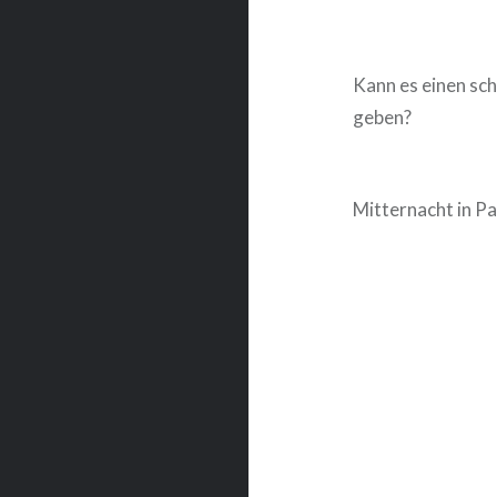
Kann es einen sch
geben?
Mitternacht in Pa
Beitragsnavigat