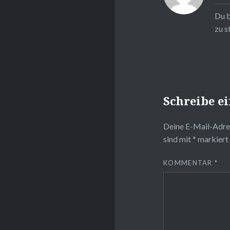
Du b
zu s
Schreibe 
Deine E-Mail-Adres
sind mit
*
markiert
KOMMENTAR
*