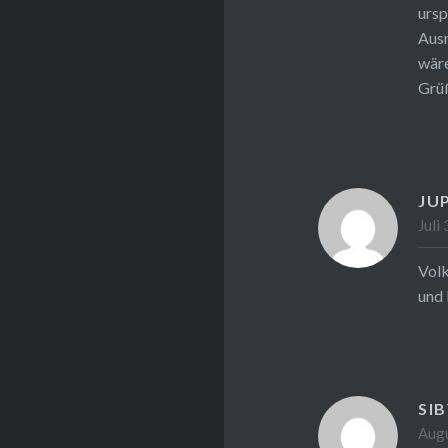
ursp
Ausr
wäre
Grüß
JU
Juli
Volk
und 
SI
Augu