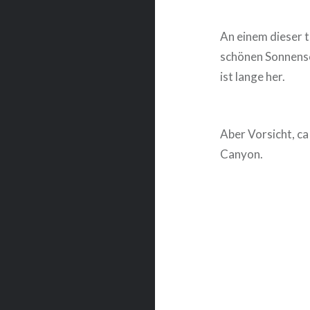
An einem dieser 
schönen Sonnensch
ist lange her.
Aber Vorsicht, c
Canyon.