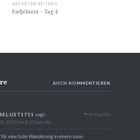
NÄCHSTER BEITRAG
Padjelanta – Tag 4
re
AUCH KOMMENTIEREN
ISELUST1711
sagt:
Antworten
 31, 2022 um 8:53 a.m. Uhr
für eine tolle Wanderung in einem sooo