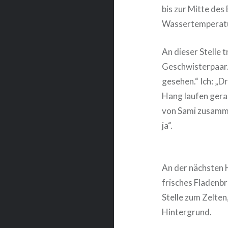
bis zur Mitte des
Wassertemperatu
An dieser Stelle 
Geschwisterpaar. 
gesehen.“ Ich: „
Hang laufen gera
von Sami zusamme
ja“.
An der nächsten 
frisches Fladenbr
Stelle zum Zelte
Hintergrund.