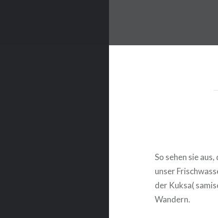
So sehen sie aus,
unser Frischwass
der Kuksa( samis
Wandern.