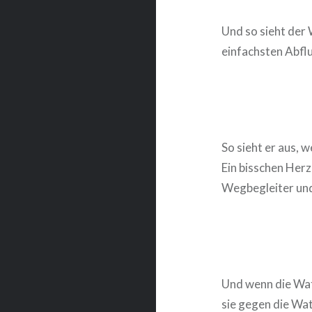
Und so sieht der
einfachsten Abfl
So sieht er aus, 
Ein bisschen Her
Wegbegleiter und 
Und wenn die Wats
sie gegen die Wat